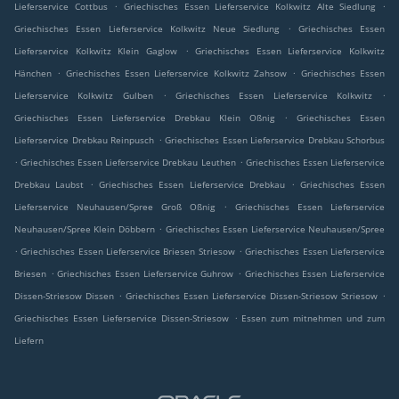
.
.
Lieferservice Cottbus
Griechisches Essen Lieferservice Kolkwitz Alte Siedlung
.
Griechisches Essen Lieferservice Kolkwitz Neue Siedlung
Griechisches Essen
.
Lieferservice Kolkwitz Klein Gaglow
Griechisches Essen Lieferservice Kolkwitz
.
.
Hänchen
Griechisches Essen Lieferservice Kolkwitz Zahsow
Griechisches Essen
.
.
Lieferservice Kolkwitz Gulben
Griechisches Essen Lieferservice Kolkwitz
.
Griechisches Essen Lieferservice Drebkau Klein Oßnig
Griechisches Essen
.
Lieferservice Drebkau Reinpusch
Griechisches Essen Lieferservice Drebkau Schorbus
.
.
Griechisches Essen Lieferservice Drebkau Leuthen
Griechisches Essen Lieferservice
.
.
Drebkau Laubst
Griechisches Essen Lieferservice Drebkau
Griechisches Essen
.
Lieferservice Neuhausen/Spree Groß Oßnig
Griechisches Essen Lieferservice
.
Neuhausen/Spree Klein Döbbern
Griechisches Essen Lieferservice Neuhausen/Spree
.
.
Griechisches Essen Lieferservice Briesen Striesow
Griechisches Essen Lieferservice
.
.
Briesen
Griechisches Essen Lieferservice Guhrow
Griechisches Essen Lieferservice
.
.
Dissen-Striesow Dissen
Griechisches Essen Lieferservice Dissen-Striesow Striesow
.
Griechisches Essen Lieferservice Dissen-Striesow
Essen zum mitnehmen und zum
Liefern